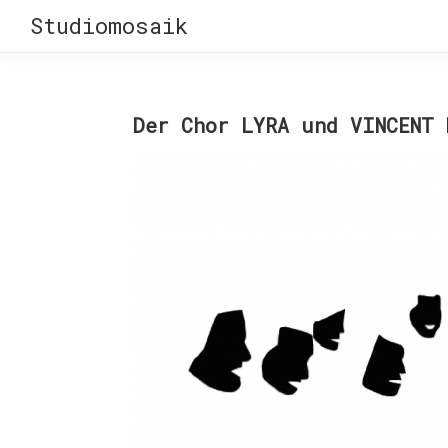
Skip
Skip
Studiomosaik
to
to
primary
main
navigation
content
Der Chor LYRA und VINCENT 