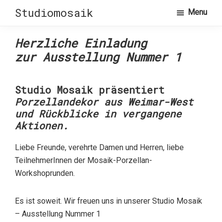
Skip
Skip
Studiomosaik
Menu
to
to
primary
main
Herzliche Einladung
navigation
content
zur Ausstellung Nummer 1
Studio Mosaik präsentiert
Porzellandekor aus Weimar-West
und Rückblicke in vergangene
Aktionen.
Liebe Freunde, verehrte Damen und Herren, liebe
TeilnehmerInnen der Mosaik-Porzellan-
Workshoprunden.
Es ist soweit. Wir freuen uns in unserer Studio Mosaik
– Ausstellung Nummer 1